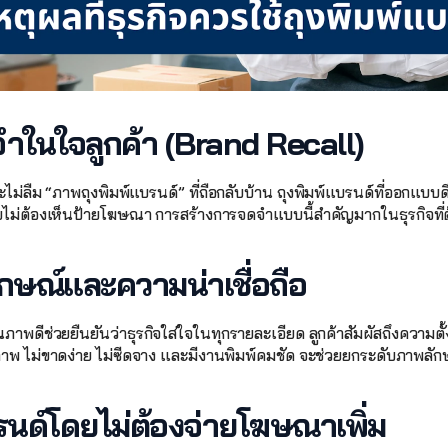
จำในใจลูกค้า (Brand Recall)
ะไม่ลืม “ภาพถุงพิมพ์แบรนด์” ที่ถือกลับบ้าน ถุงพิมพ์แบรนด์ที่ออกแบบด
ดยไม่ต้องเห็นป้ายโฆษณา การสร้างการจดจำแบบนี้สำคัญมากในธุรกิจที่ต
ักษณ์และความน่าเชื่อถือ
ณภาพดีช่วยยืนยันว่าธุรกิจใส่ใจในทุกรายละเอียด ลูกค้าสัมผัสถึงความตั้ง
ณภาพ ไม่ขาดง่าย ไม่ซีดจาง และมีงานพิมพ์คมชัด จะช่วยยกระดับภาพลั
นด์โดยไม่ต้องจ่ายโฆษณาเพิ่ม