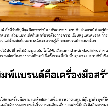
รนด์ สิ่งที่สำคัญที่สุดคือการเข้าใจ “ตัวตนของแบรนด์” ว่าอยากให้คนร
กสนาน ส่วนแบรนด์สกินแคร์อาจต้องการความเรียบหรูและสะอาด การอ
งเดียว แต่ต้องสะท้อนอารมณ์และความรู้สึกของแบรนด์ออกมาด้วย
สารได้ทันทีโดยไม่ต้องพูด เช่น โลโก้ชัด สีตรงเอกลักษณ์ ฟอนต์อ่านง่า
กิดความต่อเนื่องทางภาพลักษณ์ ซึ่งทั้งหมดนี้เป็นพื้นฐานของแบรนด์ที่แข็
ิมพ์แบรนด์คือเครื่องมือสร
่ใช่แค่เครื่องมือขาย แต่คือสะพานเชื่อมระหว่างแบรนด์กับลูกค้า ถุงที่ดีจะ
แค่สินค้าธรรมดา การใส่ใจรายละเอียดเล็ก ๆ เหล่านี้คือสิ่งที่สร้างคว