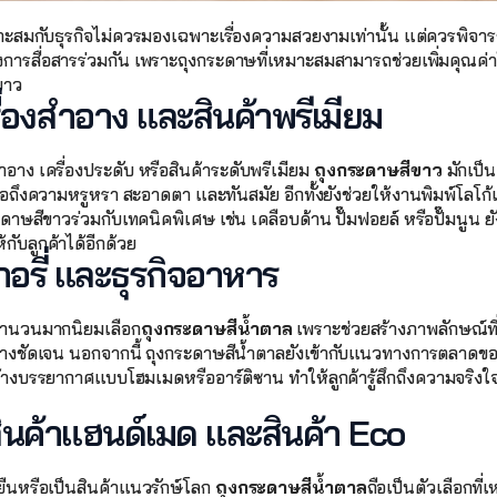
ะสมกับธุรกิจไม่ควรมองเฉพาะเรื่องความสวยงามเท่านั้น แต่ควรพิจารณ
องการสื่อสารร่วมกัน เพราะถุงกระดาษที่เหมาะสมสามารถช่วยเพิ่มคุณค่
ยาว
รื่องสำอาง และสินค้าพรีเมียม
สำอาง เครื่องประดับ หรือสินค้าระดับพรีเมียม 
ถุงกระดาษสีขาว
 มักเป็
ื่อถึงความหรูหรา สะอาดตา และทันสมัย อีกทั้งยังช่วยให้งานพิมพ์โลโ
ดาษสีขาวร่วมกับเทคนิคพิเศษ เช่น เคลือบด้าน ปั๊มฟอยล์ หรือปั๊มนูน ยังช
กับลูกค้าได้อีกด้วย
อรี่ และธุรกิจอาหาร
มจำนวนมากนิยมเลือก
ถุงกระดาษสีน้ำตาล
 เพราะช่วยสร้างภาพลักษณ์ที่ด
่างชัดเจน นอกจากนี้ ถุงกระดาษสีน้ำตาลยังเข้ากับแนวทางการตลาดของ
้างบรรยากาศแบบโฮมเมดหรืออาร์ติซาน ทำให้ลูกค้ารู้สึกถึงความจริ
ินค้าแฮนด์เมด และสินค้า Eco
งยืนหรือเป็นสินค้าแนวรักษ์โลก 
ถุงกระดาษสีน้ำตาล
ถือเป็นตัวเลือกที