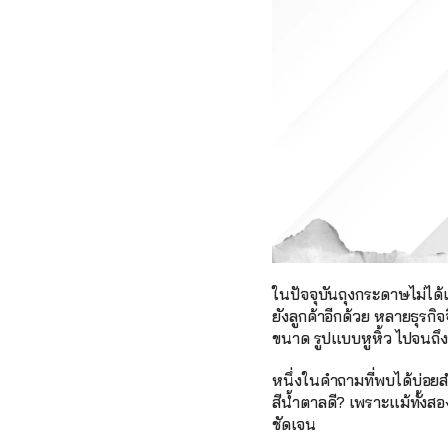
ในปัจจุบันถุงกระดาษไม่ได้
ยังลูกค้าอีกด้วย หลายธุร
ขนาด รูปแบบหูหิ้ว ไปจนถึง
หนึ่งในคำถามที่พบได้บ่อย
สีน้ำตาลดี? เพราะแม้ทั้งส
ชัดเจน