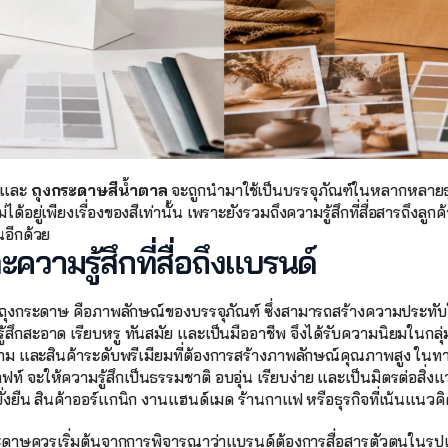
 และ 
ถุงกระดาษสีน้ำตาล
 จะถูกนำมาใช้เป็นบรรจุภัณฑ์ในหลากหลาย
ด้อยู่เพียงเรื่องของสีเท่านั้น เพราะยังรวมถึงความรู้สึกที่สื่อสารถึงล
อีกด้วย
วามรู้สึกที่สื่อถึงแบรนด์
อได้รับถุงกระดาษ คือภาพลักษณ์ของบรรจุภัณฑ์ ซึ่งสามารถสร้างความประทับ
ู้สึกสะอาด เรียบหรู ทันสมัย และเป็นมืออาชีพ จึงได้รับความนิยมในกลุ่ม
งาม และสินค้าระดับพรีเมียมที่ต้องการสร้างภาพลักษณ์คุณภาพสูง ในทา
ท์ จะให้ความรู้สึกเป็นธรรมชาติ อบอุ่น เรียบง่าย และเป็นมิตรต่อสิ่
มยั่งยืน สินค้าออร์แกนิก งานแฮนด์เมด ร้านกาแฟ หรือธุรกิจที่เน้นแนวค
กระดาษควรเริ่มต้นจากการพิจารณาว่าแบรนด์ต้องการสื่อสารตัวตนในรู