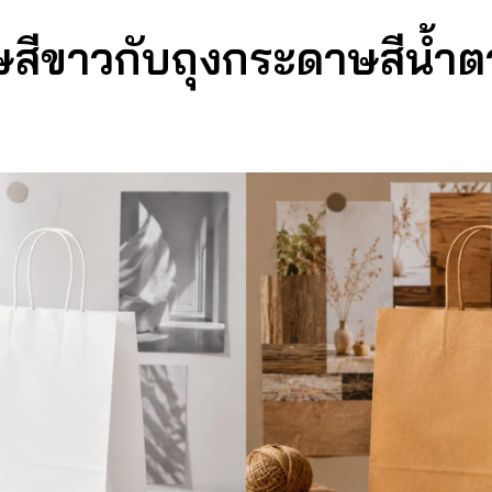
สีขาวกับถุงกระดาษสีน้ำตา