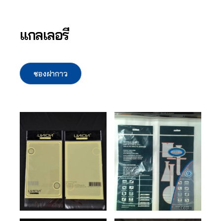
แกลเลอรี
ซองฝากาว