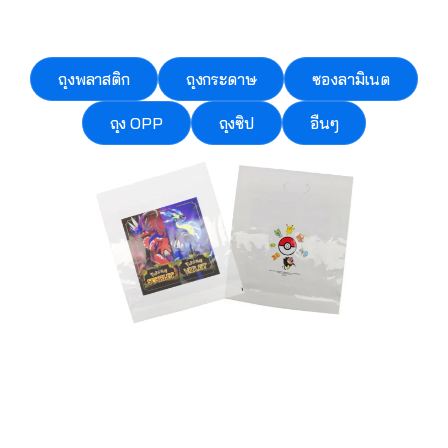
ถุงพลาสติก
ถุงกระดาษ
ซองลามิเนต
ถุง OPP
ถุงซิป
อื่นๆ