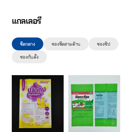
แกลเลอรี
ซีลกลาง
ซองซีลสามด้าน
ซองซิป
ซองก้นตั้ง