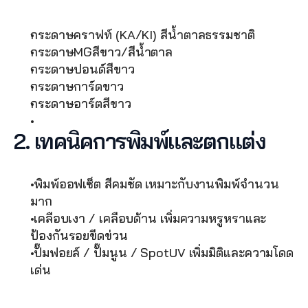
กระดาษคราฟท์ (KA/KI) สีน้ำตาลธรรมชาติ
กระดาษMGสีขาว/สีน้ำตาล
กระดาษปอนด์สีขาว 
กระดาษการ์ดขาว 
กระดาษอาร์ตสีขาว 
2. เทคนิคการพิมพ์และตกแต่ง
 พิมพ์ออฟเซ็ต สีคมชัด เหมาะกับงานพิมพ์จำนวน
มาก 
 เคลือบเงา / เคลือบด้าน เพิ่มความหรูหราและ
ป้องกันรอยขีดข่วน
 ปั๊มฟอยล์ / ปั๊มนูน / SpotUV เพิ่มมิติและความโดด
เด่น