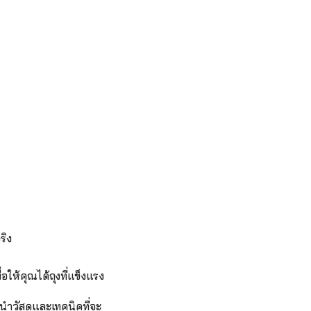
ริง 
ห้คุณได้ถุงที่แข็งแรง 
นำวัสดุและเทคนิคที่จะ