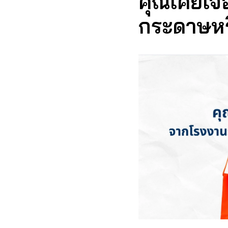
คุณเคยเจอ
กระดาษหร