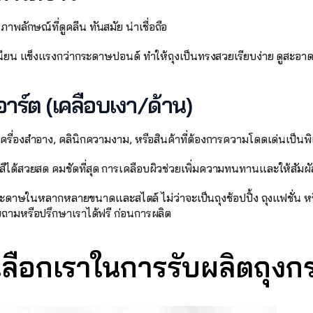
รภาพลักษณ์ที่ดูคลีน ทันสมัย น่าเชื่อถือ
นียน แข็งแรงกว่ากระดาษปอนด์ ทำให้ถุงเป็นทรงสวยเรียบง่าย ดูสะอาด
าร์ต (เคลือบเงา/ด้าน) 
เครื่องสำอาง, คลินิกความงาม, หรือสินค้าที่ต้องการความโดดเด่นเป็นพ
์สีได้สวยสด คมชัดที่สุด การเคลือบผิวช่วยเพิ่มความทนทานและให้สัมผัส
ะดาษในหลากหลายขนาดและสไตล์ ไม่ว่าจะเป็นถุงช้อปปิ้ง ถุงแฟชั่น หรื
ถามหรือปรึกษาเราได้ฟรี ก่อนการผลิต
เลือกเราในการรับผลิตถุง